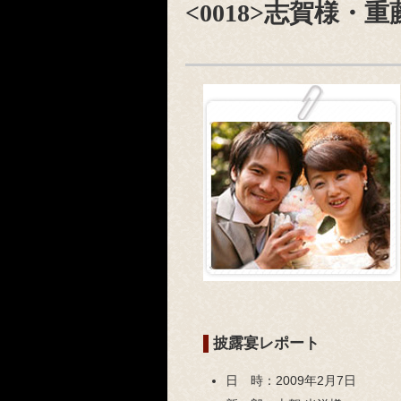
<0018>志賀様・重
披露宴レポート
日 時：
2009年2月7日