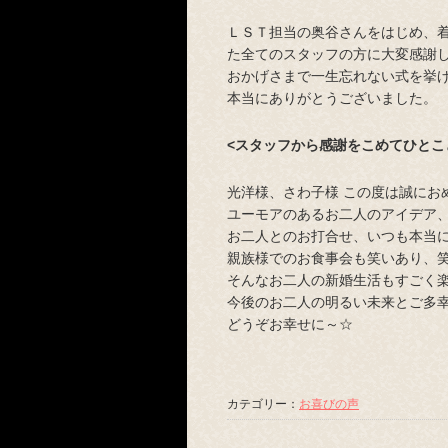
ＬＳＴ担当の奥谷さんをはじめ、
た全てのスタッフの方に大変感謝
おかげさまで一生忘れない式を挙
本当にありがとうございました。
<スタッフから感謝をこめてひとこ
光洋様、さわ子様 この度は誠にお
ユーモアのあるお二人のアイデア
お二人とのお打合せ、いつも本当
親族様でのお食事会も笑いあり、
そんなお二人の新婚生活もすごく
今後のお二人の明るい未来とご多
どうぞお幸せに～☆
カテゴリー：
お喜びの声