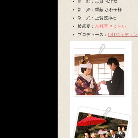
新 郎：
志賀 光洋様
新 婦：
重藤 さわ子様
挙 式：
上賀茂神社
披露宴：
京料理 さくらい
プロデュース：
LSTウェディン