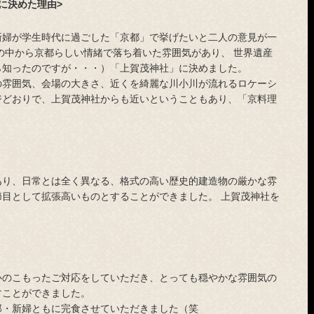
に決めた理由>
新婦が学生時代に過ごした「京都」で挙げたいと二人の意見が一
の中から京都らしい情緒で落ち着いた雰囲気があり、 世界遺産
ら知ったのですが・・・）「上賀茂神社」に決めました。
の雰囲気、会場の大きさ、近くを綺麗な川小川が流れるロケーシ
ジどおりで、上賀茂神社からも近いということもあり、「京料理
あり、日常とは全く異なる、格式の高い歴史的建造物の厳かな雰
目として拡張高いものとすることができました。 上賀茂神社を
心のこもったご対応をしていただき、とっても穏やかな雰囲気の
すことができました。
郎・新婦ともに完食させていただきました（笑