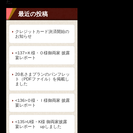
た。
最近の投稿
クレジットカード決済開始の
お知らせ
<137>Ｋ様・Ｏ様御両家 披露
宴レポート
20名さまプランのパンフレッ
ト（PDFファイル）を掲載し
ました
<136>Ｏ様・Ｉ様御両家 披露
宴レポート
<135>U様・K様 御両家披露
宴レポート upしました