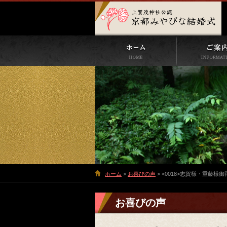
ホーム
>
お喜びの声
> <0018>志賀様・重藤様御
お喜びの声