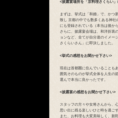
<披露宴場所を「京料理さくらい」
まずは、挙式は「和婚」で、かつ
致し 京都の中でも数多くある神社
にも登録されている（本当は後か
さらに、披露宴会場は、和洋折衷
ョンなど、全てが自分達のイメー
さくらいさん」に即決しました。
<挙式の感想をお聞かせ下さい>
現在は首都圏に住んでいることも
囲気そのものが挙式全体を人生の節
選んで本当に良かったです。
<披露宴の感想をお聞かせ下さい>
スタッフの方々や女将さんから、
思い出に残る楽しいひと時を過ご
また、お料理も大変美味しく、新