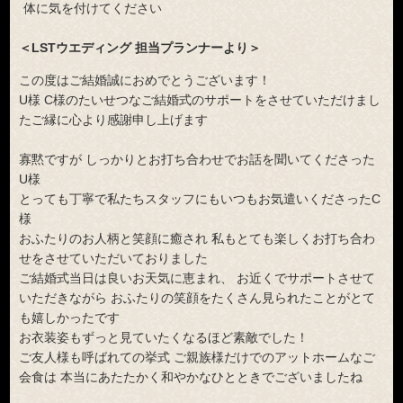
体に気を付けてください
＜LSTウエディング 担当プランナーより＞
この度はご結婚誠におめでとうございます！
U様 C様のたいせつなご結婚式のサポートをさせていただけまし
たご縁に心より感謝申し上げます
寡黙ですが しっかりとお打ち合わせでお話を聞いてくださった
U様
とっても丁寧で私たちスタッフにもいつもお気遣いくださったC
様
おふたりのお人柄と笑顔に癒され 私もとても楽しくお打ち合わ
せをさせていただいておりました
ご結婚式当日は良いお天気に恵まれ、 お近くでサポートさせて
いただきながら おふたりの笑顔をたくさん見られたことがとて
も嬉しかったです
お衣装姿もずっと見ていたくなるほど素敵でした！
ご友人様も呼ばれての挙式 ご親族様だけでのアットホームなご
会食は 本当にあたたかく和やかなひとときでございましたね