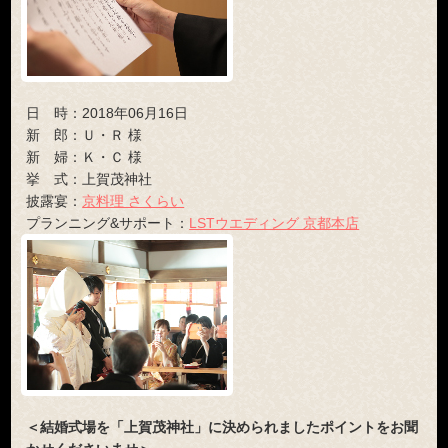
日 時：2018年06月16日
新 郎：Ｕ・Ｒ 様
新 婦：Ｋ・Ｃ 様
挙 式：上賀茂神社
披露宴：
京料理 さくらい
プランニング&サポート：
LSTウエディング 京都本店
＜結婚式場を「上賀茂神社」に決められましたポイントをお聞