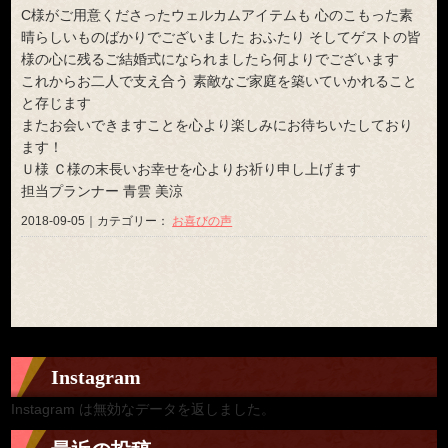
C様がご用意くださったウェルカムアイテムも 心のこもった素
晴らしいものばかりでございました おふたり そしてゲストの皆
様の心に残るご結婚式になられましたら何よりでございます
これからお二人で支え合う 素敵なご家庭を築いていかれること
と存じます
またお会いできますことを心より楽しみにお待ちいたしており
ます！
Ｕ様 Ｃ様の末長いお幸せを心よりお祈り申し上げます
担当プランナー 青雲 美涼
2018-09-05｜カテゴリー：
お喜びの声
Instagram
Instagram は無効なデータを返しました。