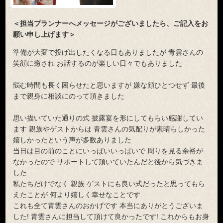
＜担当プランナーへメッセージがございましたら、ご記入をお
願い申し上げます＞
準備が大変で投げ出したくなる日もありましたが 青雲さんの
笑顔に癒され お話するのが楽しい日々でもありました
悩む時間も長く困らせたと思いますが 嫌な顔ひとつせず 最後
まで親身に相談にのって頂きました
思い描いていた通りの式 披露宴を形にしてもらい感謝してい
ます 親族やゲストからは 青雲さんの気配りが素晴らしかった
嬉しかったという声が多数ありました
当日は目の前のことにいっぱいいっぱいで 周りを見る余裕が
なかったので サポートして頂いていたんだと後から気づきま
した
私たちだけでなく 親族 ゲストにも良い式だったと思ってもら
えたことが 何より嬉しく幸せなことです
これも全て青雲さんのおかげです 本当にありがとうございま
した! 青雲さんに担当して頂けて良かったです! これからもお身