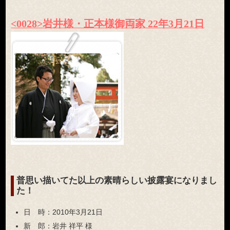
<0028>岩井様・正本様御両家 22年3月21日
普思い描いてた以上の素晴らしい披露宴になりまし
た！
日 時：
2010年3月21日
新 郎：
岩井 祥平 様