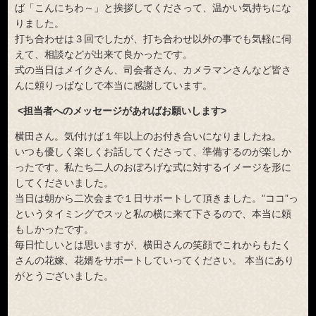
ば「こんにちわ～」と挨拶してくださって、温かい気持ちにな
りました。
打ち合わせは３回でしたが、打ち合わせ以外の事でも気軽に伺
えて、相談などが出来て良かったです。
式の当日はメイクさん、司会者さん、カメラマンさんなど皆さ
んに頼りっぱなしで本当に感謝しています。
<担当者へのメッセージがあればお願いします>
横田さん。気付けば１年以上のお付き合いになりましたね。
いつも優しく楽しくお話してくださって、準備するのが楽しか
ったです。私たち二人のおぼろげな式に対するイメージを形に
してくださいました。
当日は朝から二次会まで１日サポートして頂きました。”ココ”っ
というタイミングでスッと私の横に来て下さるので、本当に頼
もしかったです。
毎日忙しいとは思いますが、横田さんの笑顔でこれからもたく
さんの花嫁、花婿をサポートしていってください。 本当にあり
がとうございました。