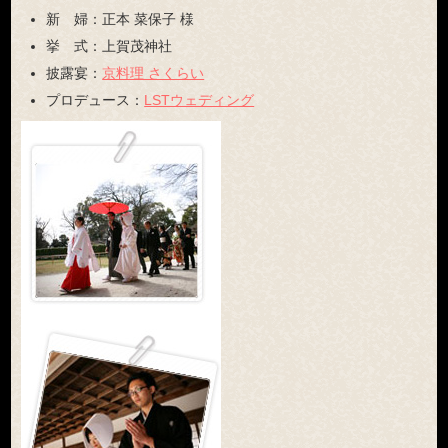
新 婦：
正本 菜保子 様
挙 式：
上賀茂神社
披露宴：
京料理 さくらい
プロデュース：
LSTウェディング