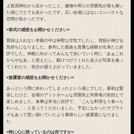
上賀茂神社から近かったこと。建物や周りの雰囲気が落ち着い
た感じでとても良かったです。広い会場にはないコンパクトな
空間が良かったです。
<挙式の感想をお聞かせください>
普段は入れない本殿の中は神聖な空気でしたし、背筋が伸びる
気持ちになりました。参列した親族も貴重な経験が出来たと好
評でした。神殿に向かってみんなで歩いていく時に「あぁこれ
からやなあ」と思えたし、駆けつけてくれた友人が写真を撮っ
てくれたり、気分が盛り上がっていきました。
<披露宴の感想をお聞かせください>
あっという間に終わってしまったという感じでした。最初は緊
張したけど、会場のアットホームな雰囲気と列席者の笑顔とで
楽しめました。食事は本当に好評で、「こんな料理もう食べら
れへん。」と言ってくださいました。予定になかったサプライ
ズもあって思い描いていたより素晴らしい披露宴になりまし
た。
<特に心に残っているのは何ですか>