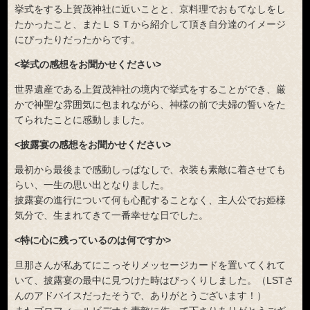
挙式をする上賀茂神社に近いことと、京料理でおもてなしをし
たかったこと、またＬＳＴから紹介して頂き自分達のイメージ
にぴったりだったからです。
<挙式の感想をお聞かせください>
世界遺産である上賀茂神社の境内で挙式をすることができ、厳
かで神聖な雰囲気に包まれながら、神様の前で夫婦の誓いをた
てられたことに感動しました。
<披露宴の感想をお聞かせください>
最初から最後まで感動しっぱなしで、衣装も素敵に着させても
らい、一生の思い出となりました。
披露宴の進行について何も心配することなく、主人公でお姫様
気分で、生まれてきて一番幸せな日でした。
<特に心に残っているのは何ですか>
旦那さんが私あてにこっそりメッセージカードを置いてくれて
いて、披露宴の最中に見つけた時はびっくりしました。（LSTさ
んのアドバイスだったそうで、ありがとうございます！）