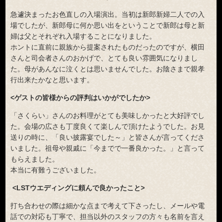
急遽決まったお色直しの入場演出。当初は新郎新婦二人での入
場でしたが、新郎母に何か思い出をということで新郎は母と新
婦は父とそれぞれ入場することになりました。
ホントに直前に親族から提案されたものだったのですが、横田
さんと司会者さんのおかげで、とても良い雰囲気になりまし
た。母があんなに泣くとは思いませんでした。お陰さまで親孝
行出来たかなと思います。
<ゲストの皆様からの評判はいかがでしたか>
「さくらい」さんのお料理がとても美味しかったと大好評でし
た。会場の広さも丁度良くて楽しんで頂けたようでした。お見
送りの時に、「良い披露宴でした～」と皆さんが言ってくださ
いました。祖母や親戚に「今までで一番良かった。」と言って
もらえました。
本当に有難うございました。
<LSTウエディングに頼んで良かったこと>
打ち合わせの際は細かな点まで考えて下さったし、メールや電
話での対応も丁寧で、担当以外のスタッフの方々も名前を言え