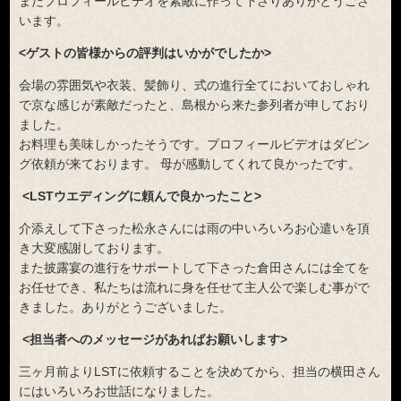
またプロフィールビデオを素敵に作って下さりありがとうござ
います。
<ゲストの皆様からの評判はいかがでしたか>
会場の雰囲気や衣装、髪飾り、式の進行全てにおいておしゃれ
で京な感じが素敵だったと、島根から来た参列者が申しており
ました。
お料理も美味しかったそうです。プロフィールビデオはダビン
グ依頼が来ております。 母が感動してくれて良かったです。
<LSTウエディングに頼んで良かったこと>
介添えして下さった松永さんには雨の中いろいろお心遣いを頂
き大変感謝しております。
また披露宴の進行をサポートして下さった倉田さんには全てを
お任せでき、私たちは流れに身を任せて主人公で楽しむ事がで
きました。ありがとうございました。
<担当者へのメッセージがあればお願いします>
三ヶ月前よりLSTに依頼することを決めてから、担当の横田さん
にはいろいろお世話になりました。