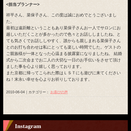
<担当プランナー>
祥平さん、菜保子さん、この度は誠におめでとうございまし
た。
最初は遠距離ということもあり菜保子さんお一人でサロンにお
越しいただくことが多かったので色々とお話ししましたね。と
ても気さくでお話ししやすく、誰からも親しまれる菜保子さん
とのお打ち合わせは私にとっても楽しい時間でした。ゲストの
ご親族様が一体となった心温まる披露宴になりましたね。 結婚
式から二次会までお二人の大切な一日のお手伝いをさせて頂け
ました事を心より嬉しく思っております。
また京都に帰ってこられた際はＬＳＴにも遊びに来てください
ね！末永い幸せを心よりお祈りしております。
2010-06-04｜カテゴリー：
お喜びの声
Instagram