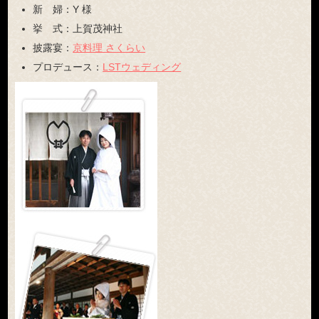
新 婦：
Y 様
挙 式：
上賀茂神社
披露宴：
京料理 さくらい
プロデュース：
LSTウェディング