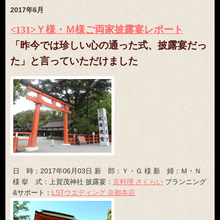
2017年6月
<131>Ｙ様・Ｍ様ご両家披露宴レポート
「昨今では珍しい心の通った式、披露宴だっ
た」と言っていただけました
日 時：2017年06月03日 新 郎：Ｙ・Ｇ 様 新 婦：Ｍ・Ｎ
様 挙 式：上賀茂神社 披露宴：
京料理 さくらい
プランニング
&サポート：
LSTウエディング 京都本店