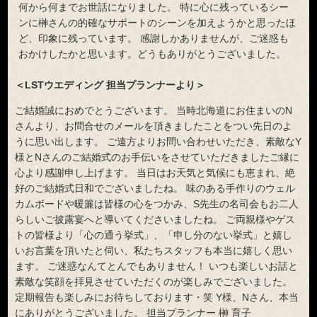
何から何までお世話になりました。 特に心に残っているシー
ンに榊さんの的確なサポートのシーンを加えようかと思ったほ
ど、印象に残っています。 感謝しかありませんが、ご迷惑も
おかけしたかと思います。どうもありがとうございました。
＜LSTウエディング 担当プランナーより＞
ご結婚誠におめでとうございます。 当時北海道にお住まいのN
さんより、お問合せのメールを頂きましたことをつい先日のよ
うに思い出します。 ご遠方よりお問い合わせいただき、素敵なY
様とNさんのご結婚式のお手伝いをさせていただきましたご縁に
心より感謝申し上げます。 当日はお天気と気候にも恵まれ、絶
好のご結婚式日和でございましたね。 味のある手作りのウェル
カムボードや暖簾は皆様の心をつかみ、S先生の名司会もお二人
らしいご披露宴へと導いてくださいましたね。 ご両親様やゲス
トの皆様より「心の通う挙式」、「申し分のない挙式」と嬉し
いお言葉を頂いたと伺い、私たちスタッフも本当に嬉しく思い
ます。 ご迷惑なんてとんでもありません！ いつも楽しいお話と
素敵な笑顔を拝見させていただくのが楽しみでございました。
定期報告も楽しみにお待ちしております・笑 Y様、Nさん、本当
にありがとうございました。 担当プランナー 榊 育子