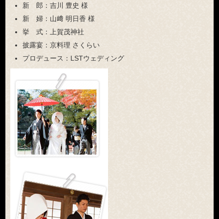
新 郎：
吉川 豊史 様
新 婦：
山﨑 明日香 様
挙 式：
上賀茂神社
披露宴：
京料理 さくらい
プロデュース：
LSTウェディング