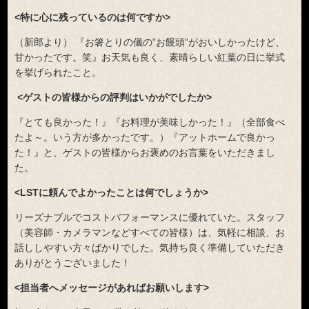
<特に心に残っているのは何ですか>
（新郎より） 『お箸とりの儀の”お饅頭”がおいしかったけど、
甘かったです。笑』お天気も良く、素晴らしい紅葉の日に挙式
を挙げられたこと。
<ゲストの皆様からの評判はいかがでしたか>
『とても良かった！』『お料理が美味しかった！』（全部食べ
たよ～。いう方が多かったです。）『アットホームで良かっ
た！』と、ゲストの皆様からお褒めのお言葉をいただきまし
た。
<LSTに頼んでよかったことは何でしょうか>
リーズナブルでコストパフォーマンスに優れていた。スタッフ
（美容師・カメラマンなどすべての皆様）は、気軽に相談、お
話ししやすい方々ばかりでした。気持ち良く準備していただき
ありがとうございました！
<担当者へメッセージがあればお願いします>