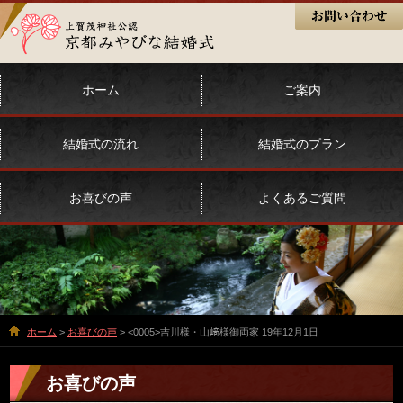
ホーム
ご案内
結婚式の流れ
結婚式のプラン
お喜びの声
よくあるご質問
ホーム
>
お喜びの声
> <0005>吉川様・山﨑様御両家 19年12月1日
お喜びの声