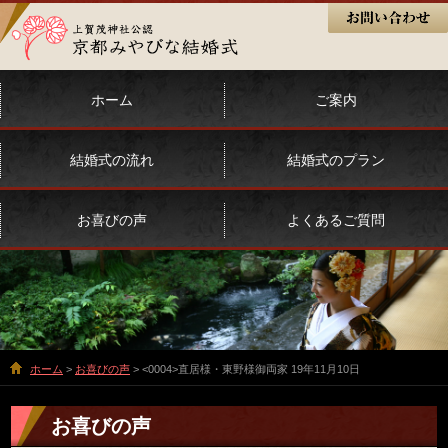
ホーム
ご案内
結婚式の流れ
結婚式のプラン
お喜びの声
よくあるご質問
ホーム
>
お喜びの声
> <0004>直居様・東野様御両家 19年11月10日
お喜びの声