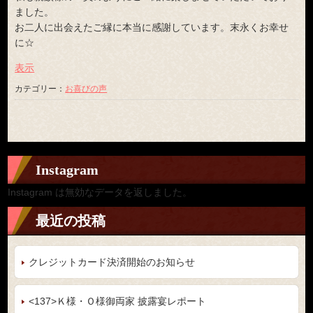
ました。
お二人に出会えたご縁に本当に感謝しています。末永くお幸せ
に☆
表示
カテゴリー：
お喜びの声
Instagram
Instagram は無効なデータを返しました。
最近の投稿
クレジットカード決済開始のお知らせ
<137>Ｋ様・Ｏ様御両家 披露宴レポート