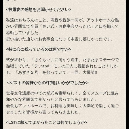
<披露宴の感想をお聞かせください>
私達はもちろんのこと、両親や親族一同が、アットホームな温
かい雰囲気で全員「良い式・お食事会やったね」と口を揃えて
感動していました。
思い描いた通りのお食事会になって本当に嬉しかったです。
<特に心に残っているのは何ですか>
式が終わり、「さくらい」に向かう途中、たまたまステージで
熱唱していた「テツandトモ」の二人に祝福されたこと！しか
も、「あずさ２号」を歌っていて、一同、大爆笑!!
<ゲストの皆様からの評判はいかがでしたか>
世界文化遺産の中での挙式も素晴らしく、全てスムーズに進み
和やかな雰囲気で良かったと言ってもらいました。
会食もアットホームで、お料理も美味しく大満足で楽しく過ご
せましたと皆様から言ってもらえました。
<LSTに頼んでよかったことは何でしょうか>