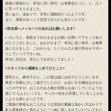
親族の皆様から、本当に良い挙式・お食事会だった。と、口々
に言ってもらえました。
笑いあり、涙ありで、非常に感動的だったようです。
また、両家がゆっくり交流できたのも良かったです。
<担当者へメッセージがあればお願いします>
いろいろと、直前までわがままなお願いを聞いて下さってあり
がとうございました。おかげさまで、本当に良い挙式・お食事
会になりました。これからも、たくさんの人達の幸せをサポー
トしていって下さいね。
本当に当日は、安心してお任せしてました！
<スタッフから感謝をこめてひとこと>
憲司さん、麻衣子さん、この度は誠におめでとうございます。
東京ー京都と少しご遠方でしたので、お会いする機会は少なか
ったのですが、お二人のお人柄か何度もお会いしていたような
感じで なんといっても、サッカー好きが共通していることがな
によりも嬉しかったです。
ご親族の皆様もお二人のような笑顔の素敵な温かい方ばかりで
私も親族様の一員のようにご一緒に楽しませていただいており