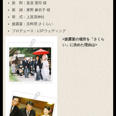
新 郎：
直居 憲司 様
新 婦：
東野 麻衣子 様
挙 式：
上賀茂神社
披露宴：
京料理 さくらい
プロデュース：
LSTウェディング
<披露宴の場所を「さくら
い」に決めた理由は>